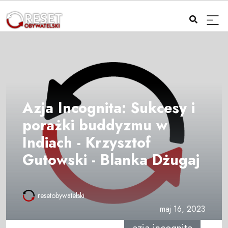
Azja Incognita: Sukcesy i
porażki buddyzmu w
Indiach - Krzysztof
Gutowski - Blanka Dżugaj
resetobywatelski
maj 16, 2023