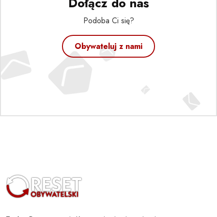
Dołącz do nas
Podoba Ci się?
Obywateluj z nami