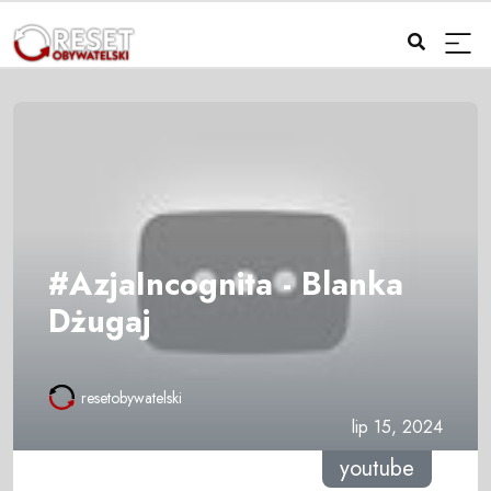
#AzjaIncognita - Blanka
Dżugaj
resetobywatelski
lip 15, 2024
youtube