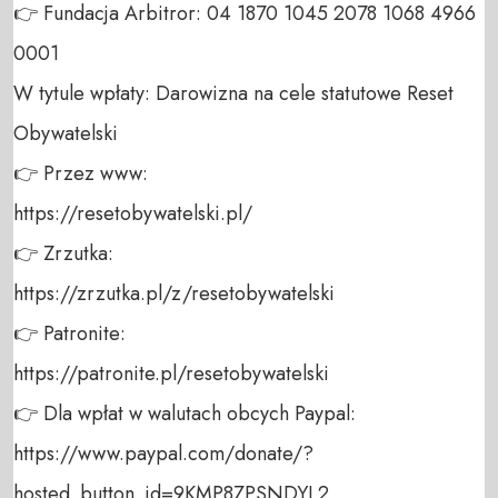
👉 Fundacja Arbitror: 04 1870 1045 2078 1068 4966 
0001 

W tytule wpłaty: Darowizna na cele statutowe Reset 
Obywatelski 

👉 Przez www: 

https://resetobywatelski.pl/ 

👉 Zrzutka: 

https://zrzutka.pl/z/resetobywatelski 

👉 Patronite: 

https://patronite.pl/resetobywatelski

👉 Dla wpłat w walutach obcych Paypal:

https://www.paypal.com/donate/?
hosted_button_id=9KMP8ZPSNDYL2
