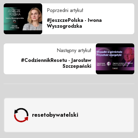
Poprzedni artykuł
#JeszczePolska - Iwona
Wyszogrodzka
Następny artykuł
#CodziennikResetu - Jarosław
Szczepański
resetobywatelski