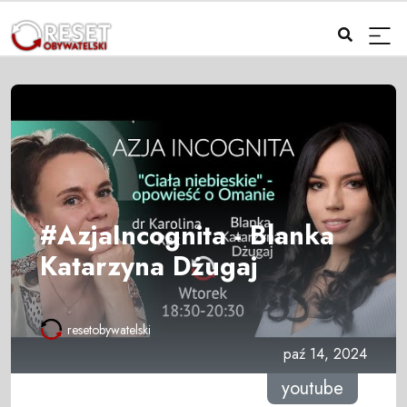
#AzjaIncognita - Blanka
Katarzyna Dżugaj
resetobywatelski
paź 14, 2024
youtube