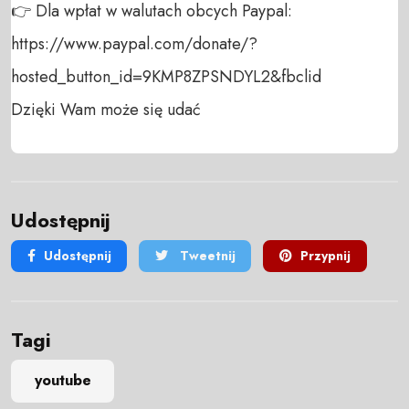
👉 Dla wpłat w walutach obcych Paypal:

https://www.paypal.com/donate/?
hosted_button_id=9KMP8ZPSNDYL2&fbclid

Dzięki Wam może się udać
Udostępnij
Udostępnij
Tweetnij
Przypnij
Tagi
youtube