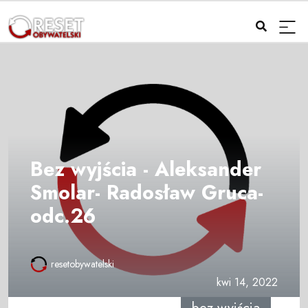
Bez wyjścia - Aleksander
Smolar- Radosław Gruca-
odc.26
resetobywatelski
kwi 14, 2022