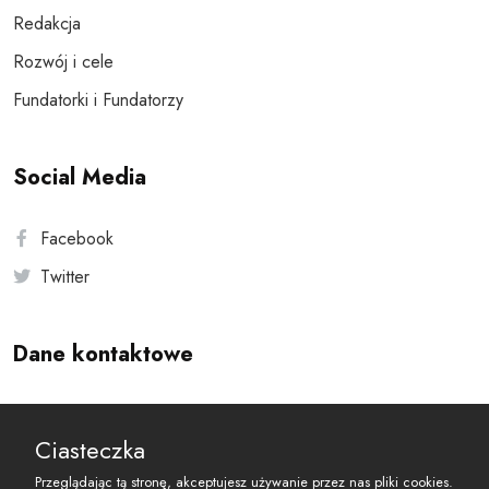
Redakcja
Rozwój i cele
Fundatorki i Fundatorzy
Social Media
Facebook
Twitter
Dane kontaktowe
Andersa 10, 00-201 Warszawa
Ciasteczka
reset@resetobywatelski.pl
Przeglądając tą stronę, akceptujesz używanie przez nas pliki cookies.