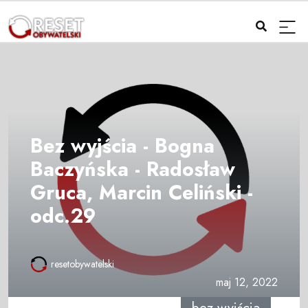
Bez wyjścia - Bogna
Baczyńska - Radosław
Gruca, Marcin Celiński -
odc.29
resetobywatelski
maj 12, 2022