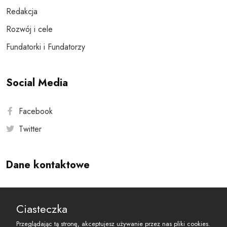
Redakcja
Rozwój i cele
Fundatorki i Fundatorzy
Social Media
Facebook
Twitter
Dane kontaktowe
Andersa 10, 00-201 Warszawa
Ciasteczka
reset@resetobywatelski.pl
Przeglądając tą stronę, akceptujesz używanie przez nas pliki cookies.