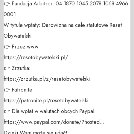
👉 Fundacja Arbitror: 04 1870 1045 2078 1068 4966 
0001 

W tytule wpłaty: Darowizna na cele statutowe Reset 
Obywatelski 

👉 Przez www: 

https://resetobywatelski.pl/ 

👉 Zrzutka: 

https://zrzutka.pl/z/resetobywatelski 

👉 Patronite: 

https://patronite.pl/resetobywatelski...

👉 Dla wpłat w walutach obcych Paypal:

https://www.paypal.com/donate/?hosted... 

Dzięki Wam może się udać!