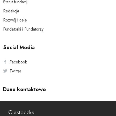
Statut fundacji
Redakcja
Rozwój i cele
Fundatorki i Fundatorzy
Social Media
Facebook
Twitter
Dane kontaktowe
Andersa 10, 00-201 Warszawa
Ciasteczka
reset@resetobywatelski.pl