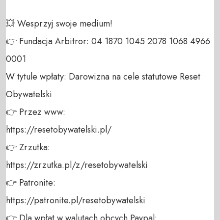
💥 Wesprzyj swoje medium! 

👉 Fundacja Arbitror: 04 1870 1045 2078 1068 4966 
0001 

W tytule wpłaty: Darowizna na cele statutowe Reset 
Obywatelski 

👉 Przez www: 

https://resetobywatelski.pl/ 

👉 Zrzutka: 

https://zrzutka.pl/z/resetobywatelski 

👉 Patronite: 

https://patronite.pl/resetobywatelski

👉 Dla wpłat w walutach obcych Paypal:
