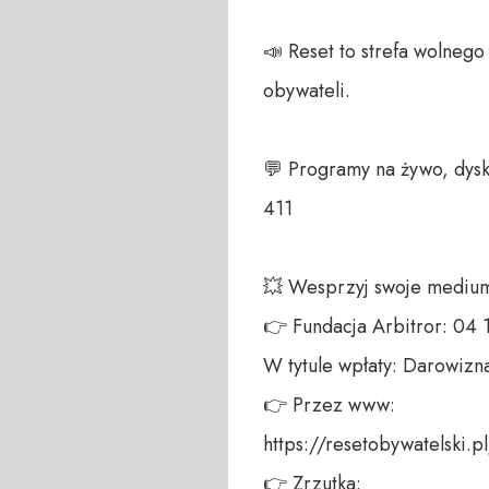
📣 Reset to strefa wolneg
obywateli. 

💬 Programy na żywo, dysk
411 

💥 Wesprzyj swoje medium!
👉 Fundacja Arbitror: 04
W tytule wpłaty: Darowizna
👉 Przez www: 

https://resetobywatelski.pl/
👉 Zrzutka: 
