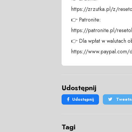
https://zrzutka.pl/z/reseto
👉 Patronite: 

https://patronite.pl/reseto
👉 Dla wpłat w walutach ob
https://www.paypal.com
Udostępnij
Udostępnij
Tweetni
Tagi