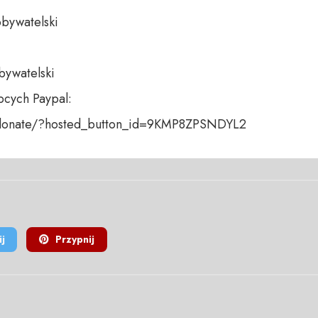
bywatelski 

bywatelski

cych Paypal:

/donate/?hosted_button_id=9KMP8ZPSNDYL2
j
Przypnij