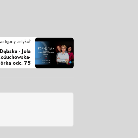
astępny artykuł
Dębska - Jola
Kożuchowska-
órka odc. 75