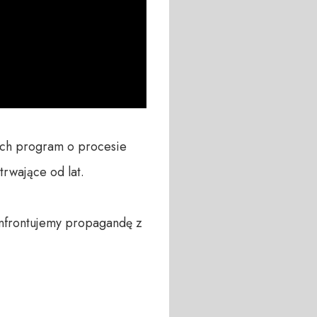
ach program o procesie 
rwające od lat. 

nfrontujemy propagandę z 