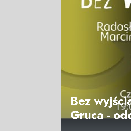
Bez wyjści
Gruca - od