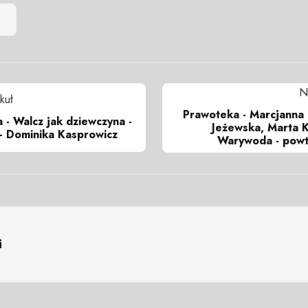
N
kuł
Prawoteka - Marcjanna 
a - Walcz jak dziewczyna -
Jeżewska, Marta 
- Dominika Kasprowicz
Warywoda - powt
i