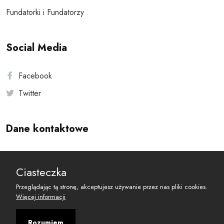
Fundatorki i Fundatorzy
Social Media
Facebook
Twitter
Dane kontaktowe
Andersa 10, 00-201 Warszawa
Ciasteczka
reset@resetobywatelski.pl
Przeglądając tą stronę, akceptujesz używanie przez nas pliki cookies.
Więcej informacji
Rozumiem