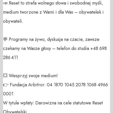
📣 Reset to strefa wolnego słowa i swobodnej myśli, 
medium tworzone z Wami i dla Was – obywatelek i 
obywateli.  

💬 Programy na żywo, dyskusja na czacie, zawsze 
czekamy na Wasze głosy – telefon do studia +48 698 
286 411  

💥 Wesprzyj swoje medium!  

👉 Fundacja Arbitror: 04 1870 1045 2078 1068 4966 
0001  

W tytule wpłaty: Darowizna na cele statutowe Reset 
Obywatelski  
