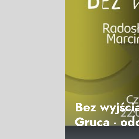
Bez wyjścia
Gruca - od