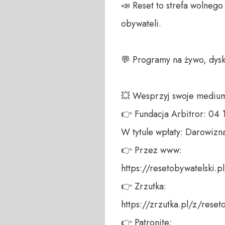
📣 Reset to strefa wolneg
obywateli.  

💬 Programy na żywo, dysku
💥 Wesprzyj swoje medium!
👉 Fundacja Arbitror: 04
W tytule wpłaty: Darowizna
👉 Przez www:  

https://resetobywatelski.pl/
👉 Zrzutka:  

https://zrzutka.pl/z/reseto
👉 Patronite:  
