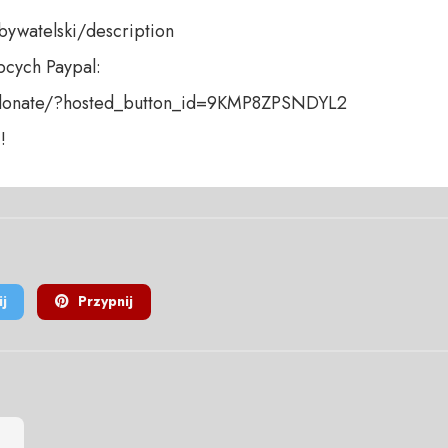
bywatelski/description 

cych Paypal: 

donate/?hosted_button_id=9KMP8ZPSNDYL2  

!
j
Przypnij