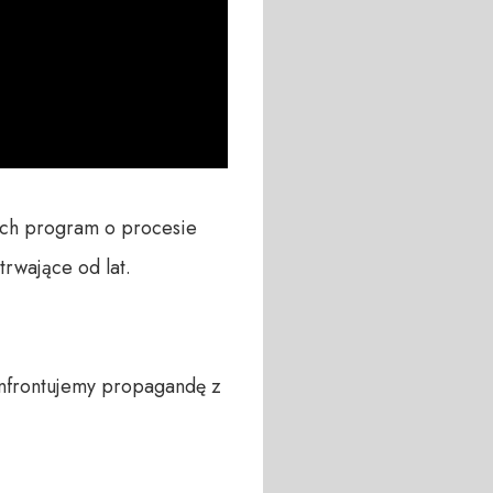
ach program o procesie 
rwające od lat. 

nfrontujemy propagandę z 