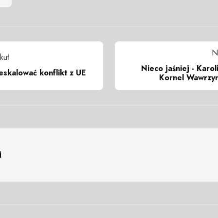
N
kuł
Nieco jaśniej - Karo
eskalować konflikt z UE
Kornel Wawrzyn
i