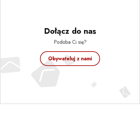
Dołącz do nas
Podoba Ci się?
Obywateluj z nami