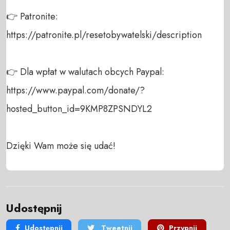
👉 Patronite:  

https://patronite.pl/resetobywatelski/description 

👉 Dla wpłat w walutach obcych Paypal: 

https://www.paypal.com/donate/?
hosted_button_id=9KMP8ZPSNDYL2  

Dzięki Wam może się udać!
Udostępnij
Udostępnij
Tweetnij
Przypnij