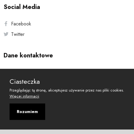
Social Media
Facebook
Twitter
Dane kontaktowe
Andersa 10, 00-201 Warszawa
Ciasteczka
reset@resetobywatelski.pl
Przeglądając tą stronę, akceptujesz używanie przez nas pliki cookies.
Więcej informacji
Rozumiem
©
2026
Fundacja Arbitror