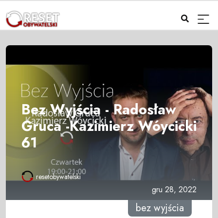
Bez Wyjścia - Radosław
Gruca -Kazimierz Wóycicki
61
resetobywatelski
gru 28, 2022
bez wyjścia