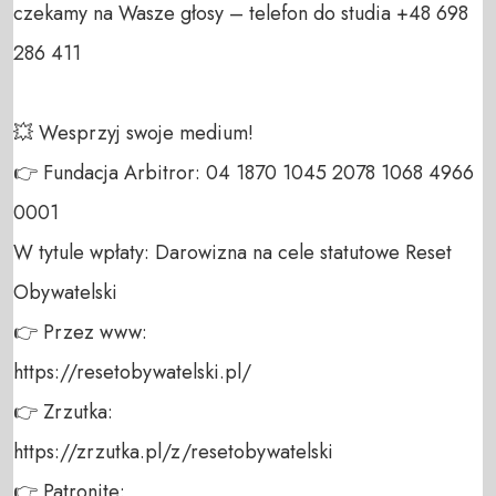
czekamy na Wasze głosy – telefon do studia +48 698 
286 411 

💥 Wesprzyj swoje medium! 

👉 Fundacja Arbitror: 04 1870 1045 2078 1068 4966 
0001 

W tytule wpłaty: Darowizna na cele statutowe Reset 
Obywatelski 

👉 Przez www: 

https://resetobywatelski.pl/ 

👉 Zrzutka: 

https://zrzutka.pl/z/resetobywatelski 

👉 Patronite: 
