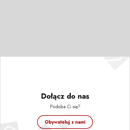
Dołącz do nas
Podoba Ci się?
Obywateluj z nami