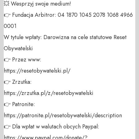
💥 Wesprzyj swoje medium! 

👉 Fundacja Arbitror: 04 1870 1045 2078 1068 4966 
0001 

W tytule wpłaty: Darowizna na cele statutowe Reset 
Obywatelski 

👉 Przez www: 

https://resetobywatelski.pl/ 

👉 Zrzutka: 

https://zrzutka.pl/z/resetobywatelski 

👉 Patronite: 

https://patronite.pl/resetobywatelski/description

👉 Dla wpłat w walutach obcych Paypal:

https://www.paypal.com/donate/?