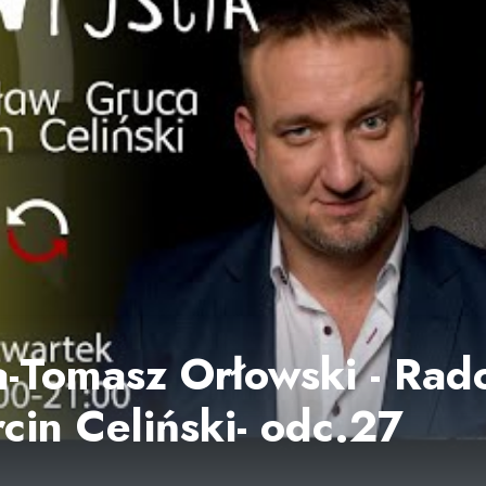
a-Tomasz Orłowski - Rad
cin Celiński- odc.27