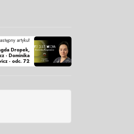
astępny artykuł
agda Dropek,
cz - Dominika
icz - odc. 72