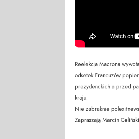
Reelekcja Macrona wywołała
odsetek Francuzów popieraj
prezydenckich a przed p
kraju.

Nie zabraknie polexitnews
Zapraszają Marcin Celiński