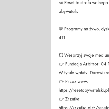
📣 Reset to strefa wolneg
obywateli.

💬 Programy na żywo, dysk
411 

💥 Wesprzyj swoje medium!
👉 Fundacja Arbitror: 04
W tytule wpłaty: Darowizna
👉 Przez www: 

https://resetobywatelski.pl/
👉 Zrzutka: 

https://zrzutka.pl/z/reseto