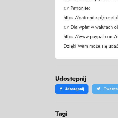
👉 Patronite: 

https://patronite.pl/reseto
👉 Dla wpłat w walutach ob
https://www.paypal.com/
Dzięki Wam może się udać
Udostępnij
Udostępnij
Tweetni
Tagi