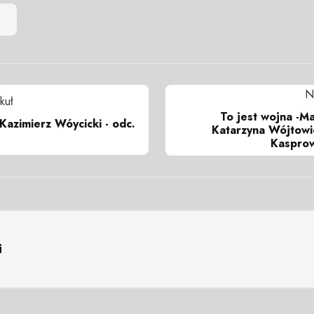
N
kuł
To jest wojna -M
- Kazimierz Wóycicki - odc.
Katarzyna Wójtowi
Kasprow
i