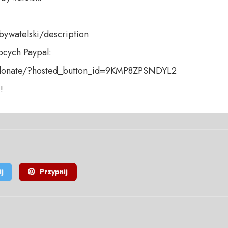
bywatelski/description

cych Paypal:

donate/?hosted_button_id=9KMP8ZPSNDYL2 

!
j
Przypnij