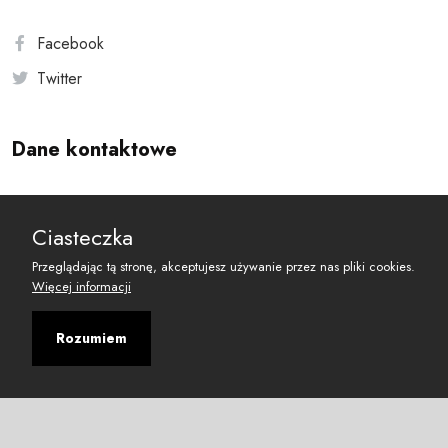
Facebook
Twitter
Dane kontaktowe
Andersa 10, 00-201 Warszawa
Ciasteczka
reset@resetobywatelski.pl
Przeglądając tą stronę, akceptujesz używanie przez nas pliki cookies.
Więcej informacji
Rozumiem
©
2026
Fundacja Arbitror
Developed with
by
Maciej
&
Łukasz