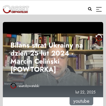
Bilans strat Ukrainy na
dzień 25 lut 2024 -
Marcin Celiński
[POWTÓRKA]
resetobywatelski
lut 22, 2025
youtube