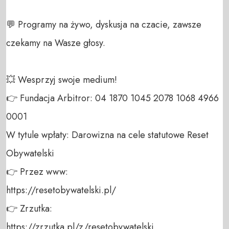
💬 Programy na żywo, dyskusja na czacie, zawsze 
czekamy na Wasze głosy.

💥 Wesprzyj swoje medium! 

👉 Fundacja Arbitror: 04 1870 1045 2078 1068 4966 
0001 

W tytule wpłaty: Darowizna na cele statutowe Reset 
Obywatelski 

👉 Przez www: 

https://resetobywatelski.pl/ 

👉 Zrzutka: 

https://zrzutka.pl/z/resetobywatelski 
