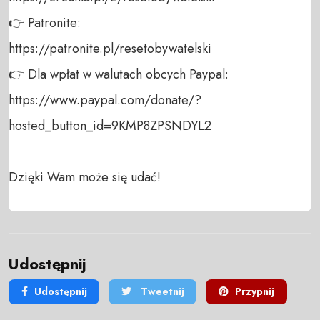
👉 Patronite: 

https://patronite.pl/resetobywatelski

👉 Dla wpłat w walutach obcych Paypal:

https://www.paypal.com/donate/?
hosted_button_id=9KMP8ZPSNDYL2

Dzięki Wam może się udać!
Udostępnij
Udostępnij
Tweetnij
Przypnij