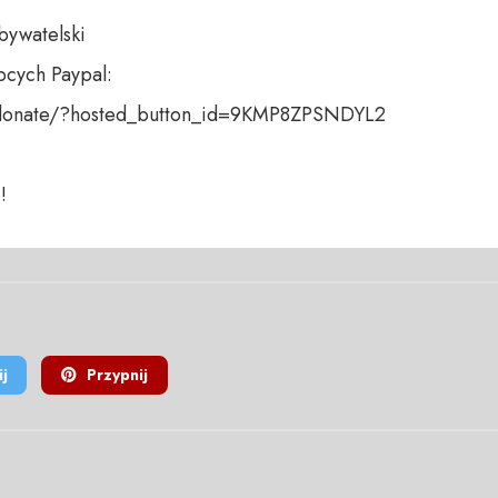
bywatelski

cych Paypal:

donate/?hosted_button_id=9KMP8ZPSNDYL2

!
j
Przypnij