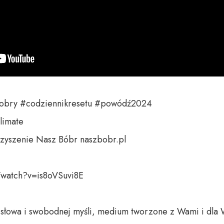
bobry #codziennikresetu #powódź2024 

imate

zyszenie Nasz Bóbr naszbobr.pl 

watch?v=is8oVSuvi8E

o słowa i swobodnej myśli, medium tworzone z Wami i dla 