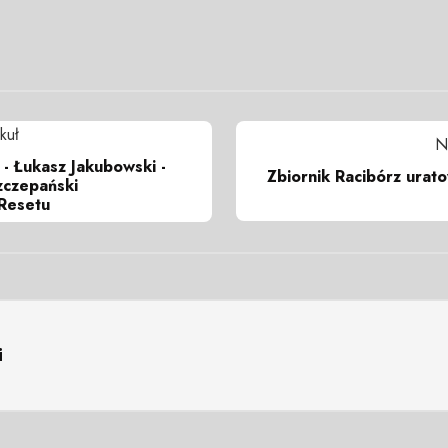
kuł
N
 - Łukasz Jakubowski -
Zbiornik Racibórz urat
Szczepański
Resetu
i