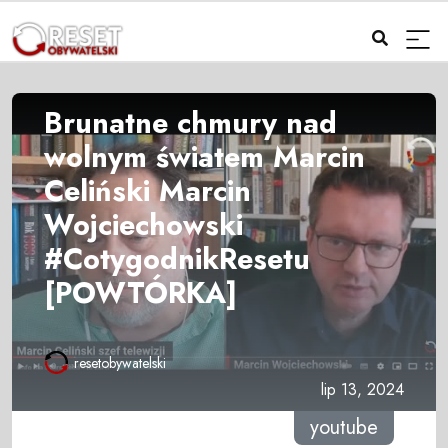
Brunatne chmury nad
wolnym światem Marcin
Celiński Marcin
Wojciechowski
#CotygodnikResetu
[POWTÓRKA]
resetobywatelski
lip 13, 2024
youtube