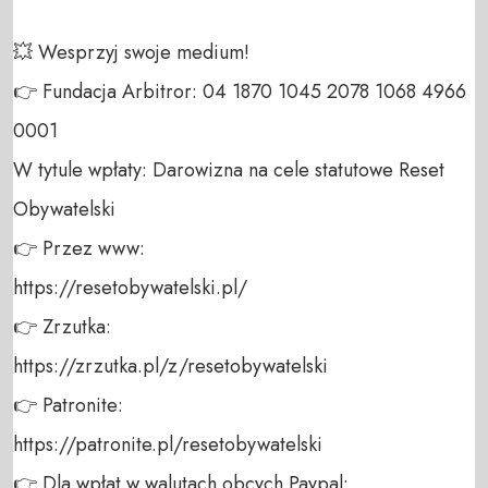
💥 Wesprzyj swoje medium! 

👉 Fundacja Arbitror: 04 1870 1045 2078 1068 4966 
0001 

W tytule wpłaty: Darowizna na cele statutowe Reset 
Obywatelski 

👉 Przez www: 

https://resetobywatelski.pl/ 

👉 Zrzutka: 

https://zrzutka.pl/z/resetobywatelski 

👉 Patronite: 

https://patronite.pl/resetobywatelski

👉 Dla wpłat w walutach obcych Paypal:
