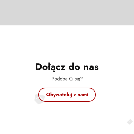
Dołącz do nas
Podoba Ci się?
Obywateluj z nami