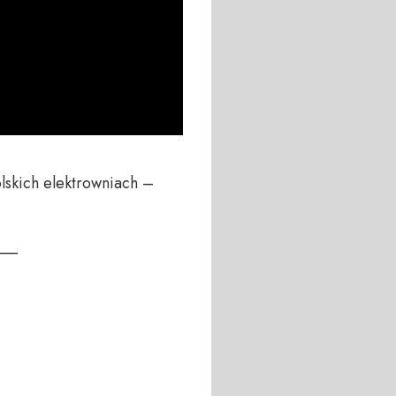
skich elektrowniach – 
__
