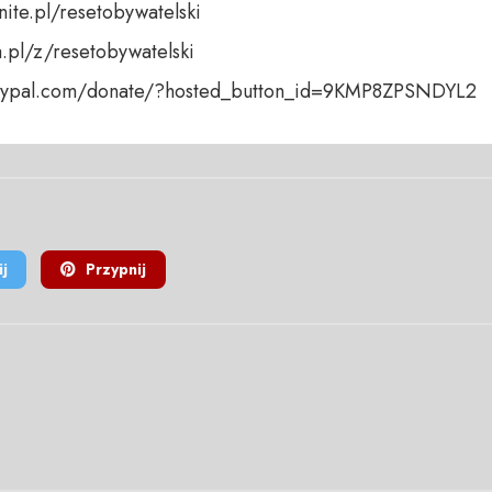
nite.pl/resetobywatelski

a.pl/z/resetobywatelski

paypal.com/donate/?hosted_button_id=9KMP8ZPSNDYL2
j
Przypnij