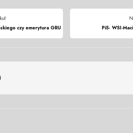
kuł
N
bskiego czy emerytura GRU
PiS- WSI-Mac
i