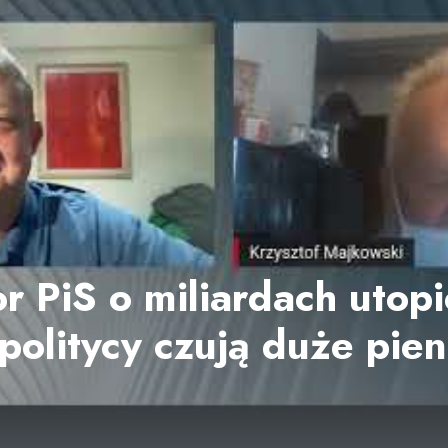
or PiS o miliardach utop
 politycy czują duże pie
e