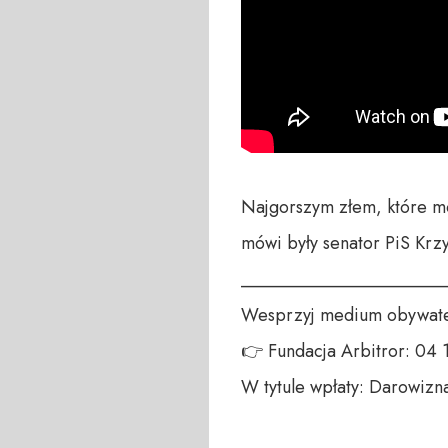
Najgorszym złem, które mo
mówi były senator PiS Krzy
_______________________
Wesprzyj medium obywatel
👉 Fundacja Arbitror: 04
W tytule wpłaty: Darowizna