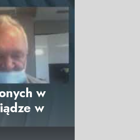
ionych w
niądze w