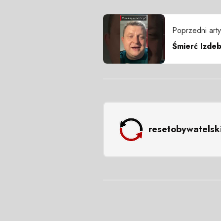
Poprzedni arty
Śmierć Izde
resetobywatelsk