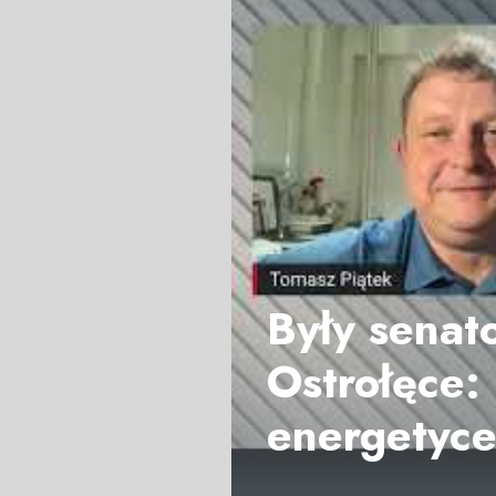
Były senat
Ostrołęce:
energetyc