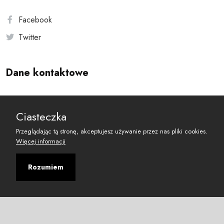
Facebook
Twitter
Dane kontaktowe
Andersa 10, 00-201 Warszawa
Ciasteczka
reset@resetobywatelski.pl
Przeglądając tą stronę, akceptujesz używanie przez nas pliki cookies.
Więcej informacji
Rozumiem
©
2026
Fundacja Arbitror
Developed with
by
Maciej
&
Łukasz