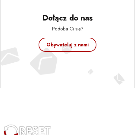
Dołącz do nas
Podoba Ci się?
Obywateluj z nami