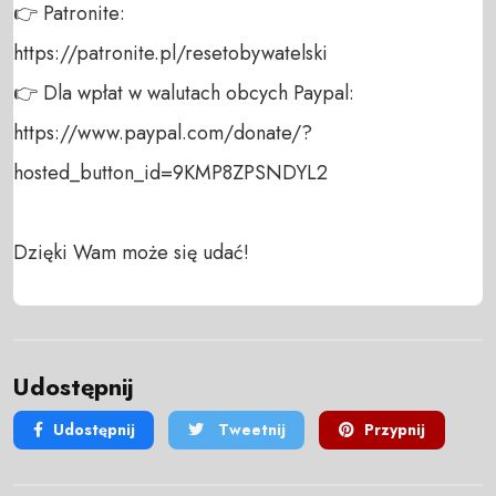
👉 Patronite: 

https://patronite.pl/resetobywatelski

👉 Dla wpłat w walutach obcych Paypal:

https://www.paypal.com/donate/?
hosted_button_id=9KMP8ZPSNDYL2

Dzięki Wam może się udać!
Udostępnij
Udostępnij
Tweetnij
Przypnij