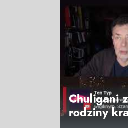
Chuligani 
rodziny kr