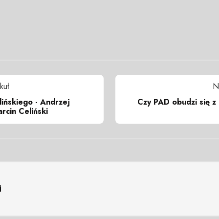
kuł
N
ińskiego - Andrzej
Czy PAD obudzi się z 
rcin Celiński
i