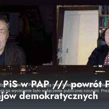
z PiS w PAP /// powrót P
ajów demokratycznych