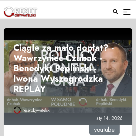
Ciągle za mało dopłat? -
Wawrzyniec Czubak -
Benedykt Pepliński -
Iwona Wyszogrodzka
REPLAY
resetobywatelski
sty 14, 2026
youtube