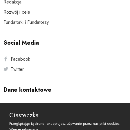
Redakcja
Rozwój i cele
Fundatorki i Fundatorzy
Social Media
Facebook
Twitter
Dane kontaktowe
Andersa 10, 00-201 Warszawa
Ciasteczka
reset@resetobywatelski.pl
Przeglądając tą stronę, akceptujesz używanie przez nas pliki cookies.
Więcej informacji