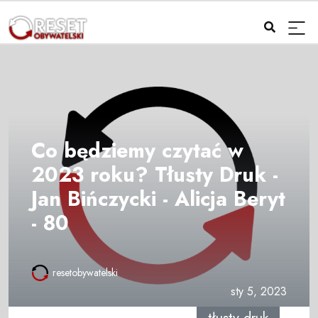
Co będziemy czytać w
2023 roku? Tłusty Druk -
Jan Bińczycki - Alicja Beryt
- 80
resetobywatelski
sty 5, 2023