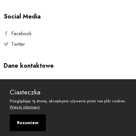
Social Media
Facebook
Twitter
Dane kontaktowe
Andersa 10, 00-201 Warszawa
Ciasteczka
reset@resetobywatelski.pl
Przeglądając tą stronę, akceptujesz używanie przez nas pliki cookies.
Więcej informacji
Rozumiem