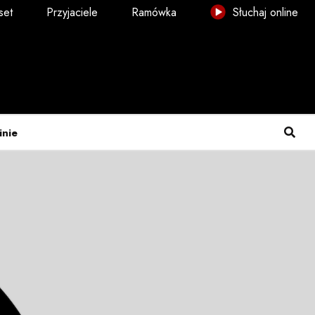
set
Przyjaciele
Ramówka
Słuchaj online
inie