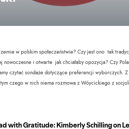
emie w polskim społeczeństwie? Czy jest ono tak tradycj
ej nowoczesne i otwarte jak chciałaby opozycja? Czy Polac
amy czytać sondaże dotyczące preferencji wyborczych. Z
 tym czego w nich niema rozmowa z Wóycickiego z socjo