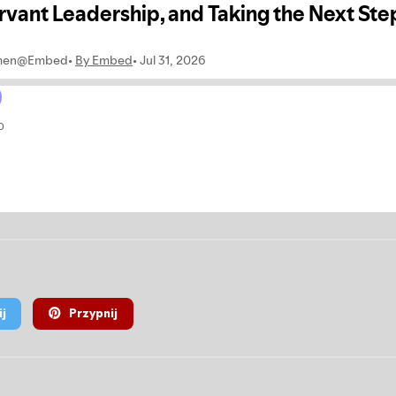
j
Przypnij