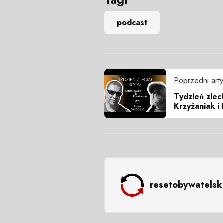
podcast
Poprzedni arty
Tydzień zlec
Krzyżaniak i 
resetobywatelsk