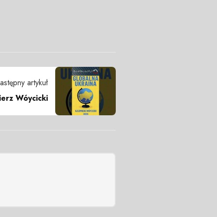
astępny artykuł
ierz Wóycicki