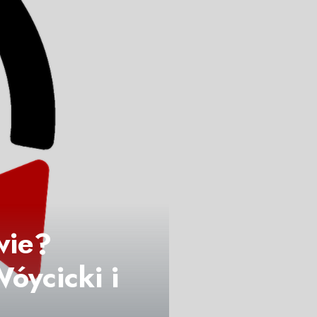
wie?
óycicki i