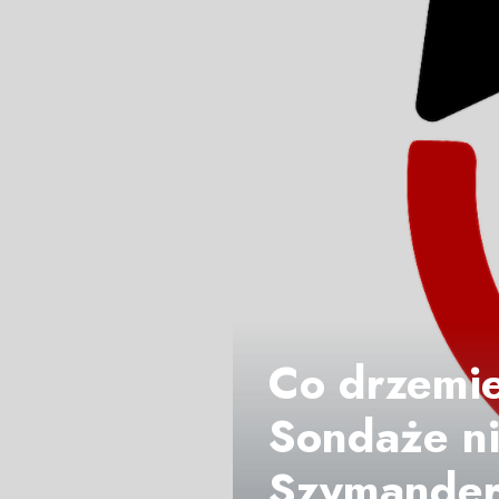
Co drzemie
Sondaże ni
Szymander