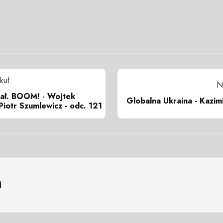
kuł
N
iał. BOOM! - Wojtek
Globalna Ukraina - Kazim
Piotr Szumlewicz - odc. 121
i