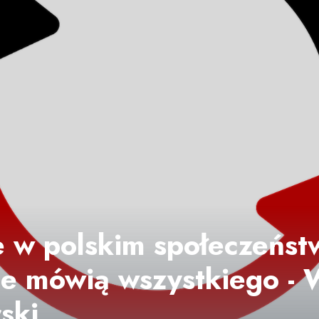
 w polskim społeczeńst
e mówią wszystkiego - W
ski