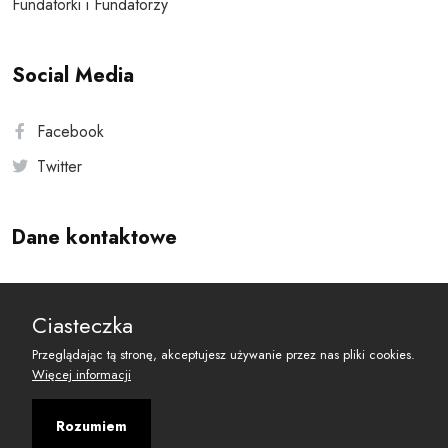
Fundatorki i Fundatorzy
Social Media
Facebook
Twitter
Dane kontaktowe
Andersa 10, 00-201 Warszawa
Ciasteczka
reset@resetobywatelski.pl
Przeglądając tą stronę, akceptujesz używanie przez nas pliki cookies.
Więcej informacji
Rozumiem