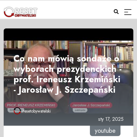
Co nam mówią sondaże o
wyborach prezydenckich -
prof. Ireneusz Krzemiński
- Jarosław J. Szczepański
resetobywatelski
sty 17, 2025
youtube