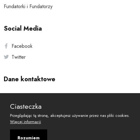
Fundatorki i Fundatorzy
Social Media
Facebook
Twitter
Dane kontaktowe
Andersa 10, 00-201 Warszawa
Ciasteczka
reset@resetobywatelski.pl
Przeglądając tą stronę, akceptujesz używanie przez nas pliki cookies.
Więcej informacji
Rozumiem