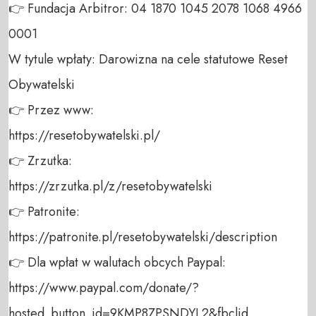
👉 Fundacja Arbitror: 04 1870 1045 2078 1068 4966 
0001 

W tytule wpłaty: Darowizna na cele statutowe Reset 
Obywatelski 

👉 Przez www: 

https://resetobywatelski.pl/ 

👉 Zrzutka: 

https://zrzutka.pl/z/resetobywatelski 

👉 Patronite: 

https://patronite.pl/resetobywatelski/description

👉 Dla wpłat w walutach obcych Paypal:

https://www.paypal.com/donate/?
hosted_button_id=9KMP8ZPSNDYL2&fbclid
