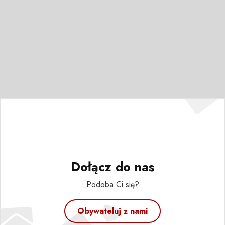
Dołącz do nas
Podoba Ci się?
Obywateluj z nami