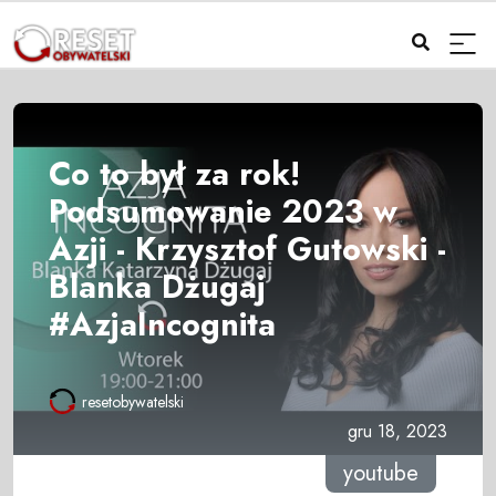
Co to był za rok!
Podsumowanie 2023 w
Azji - Krzysztof Gutowski -
Blanka Dżugaj
#AzjaIncognita
resetobywatelski
gru 18, 2023
youtube