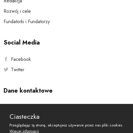
Redakcja
Rozwój i cele
Fundatorki i Fundatorzy
Social Media
Facebook
Twitter
Dane kontaktowe
Andersa 10, 00-201 Warszawa
Ciasteczka
reset@resetobywatelski.pl
Przeglądając tą stronę, akceptujesz używanie przez nas pliki cookies.
Więcej informacji