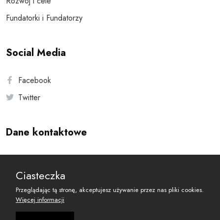
Rozwój i cele
Fundatorki i Fundatorzy
Social Media
Facebook
Twitter
Dane kontaktowe
Andersa 10, 00-201 Warszawa
Ciasteczka
reset@resetobywatelski.pl
Przeglądając tą stronę, akceptujesz używanie przez nas pliki cookies.
Więcej informacji