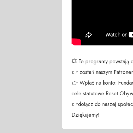
💥 Te programy powstają 
👉 zostań naszym Patronem:
👉 Wpłać na konto: Fundac
cele statutowe Reset Obywa
👉dołącz do naszej społecz
Dziękujemy!