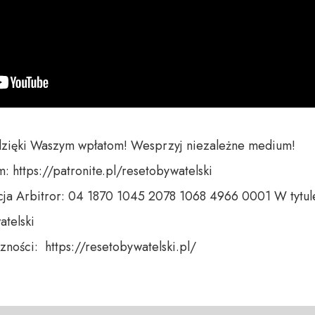
dzięki Waszym wpłatom! Wesprzyj niezależne medium! 

 https://patronite.pl/resetobywatelski

ja Arbitror: 04 1870 1045 2078 1068 4966 0001 W tytule
telski 

ności:  https://resetobywatelski.pl/ 
