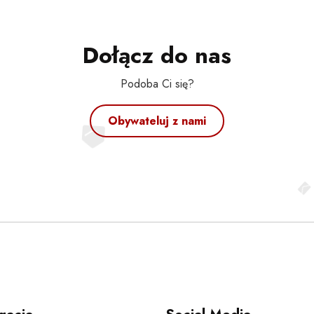
Dołącz do nas
Podoba Ci się?
Obywateluj z nami