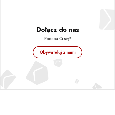
Dołącz do nas
Podoba Ci się?
Obywateluj z nami