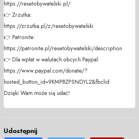
https://resetobywatelski.pl/ 

👉 Zrzutka: 

https://zrzutka.pl/z/resetobywatelski 

👉 Patronite: 

https://patronite.pl/resetobywatelski/description

👉 Dla wpłat w walutach obcych Paypal:

https://www.paypal.com/donate/?
hosted_button_id=9KMP8ZPSNDYL2&fbclid

Dzięki Wam może się udać!
Udostępnij