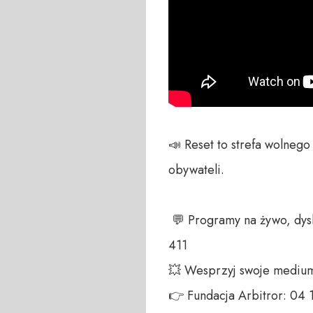
📣 Reset to strefa wolneg
obywateli. 

 💬 Programy na żywo, dyskusja na czacie, zawsze czekamy na Wasze głosy – telefon do studia +48 698 286 
411 

💥 Wesprzyj swoje medium!
👉 Fundacja Arbitror: 04