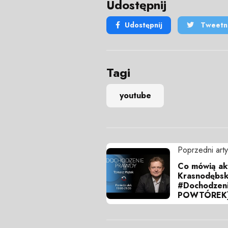
Udostępnij
Udostępnij
Tweetni
Tagi
youtube
Poprzedni arty
Co mówią ak
Krasnodębsk
#Dochodzen
POWTÓREK