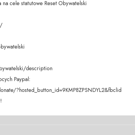
 na cele statutowe Reset Obywatelski 

 

bywatelski 

bywatelski/description

cych Paypal:

donate/?hosted_button_id=9KMP8ZPSNDYL2&fbclid

!