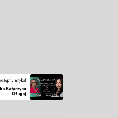
astępny artykuł
nka Katarzyna
Dżugaj