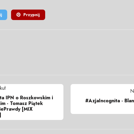
j
Przypnij
kuł
N
ta IPN o Roszkowskim i
#AzjaIncognita - Bla
im - Tomasz Piątek
iePrawdy [MIX
]