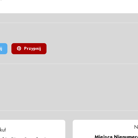
j
Przypnij
N
kuł
Miejsca Nienumero