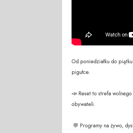
Od poniedziałku do piątku
pigułce.

📣 Reset to strefa wolneg
obywateli. 

 💬 Programy na żywo, dyskusja na czacie, zawsze czekamy na Wasze głosy – telefon do studia +48 698 286 