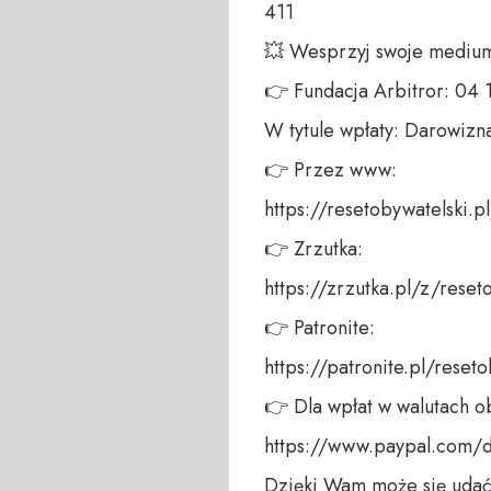
411 

💥 Wesprzyj swoje medium!
👉 Fundacja Arbitror: 04
W tytule wpłaty: Darowizna
👉 Przez www: 

https://resetobywatelski.pl/
👉 Zrzutka: 

https://zrzutka.pl/z/reseto
👉 Patronite: 

https://patronite.pl/reseto
👉 Dla wpłat w walutach ob
https://www.paypal.com/
Dzięki Wam może się udać