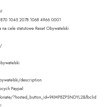
 

 1870 1045 2078 1068 4966 0001 

 na cele statutowe Reset Obywatelski 

 

bywatelski 

bywatelski/description

cych Paypal:

donate/?hosted_button_id=9KMP8ZPSNDYL2&fbclid

!