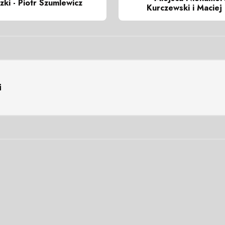
zki - Piotr Szumlewicz
Kurczewski i Macie
i