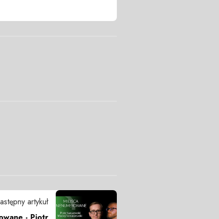
astępny artykuł
wane - Piotr