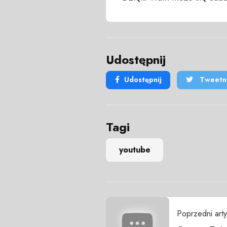
Udostępnij
Udostępnij
Tweetni
Tagi
youtube
Poprzedni arty