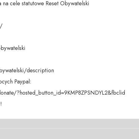
 na cele statutowe Reset Obywatelski 

 

bywatelski 

bywatelski/description

cych Paypal:

donate/?hosted_button_id=9KMP8ZPSNDYL2&fbclid

!