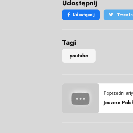
Udostępnij
Udostępnij
Tweetni
Tagi
youtube
Poprzedni arty
Jeszcze Pol