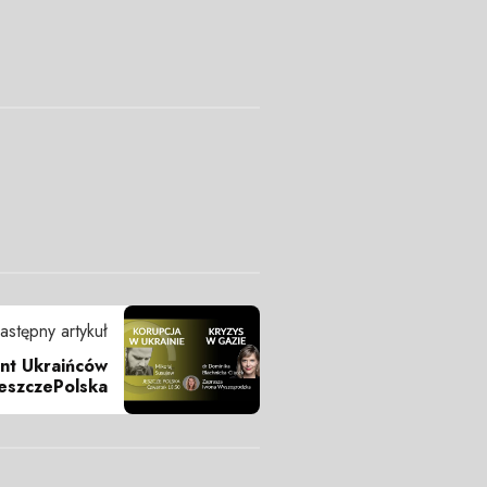
astępny artykuł
unt Ukraińców
eszczePolska