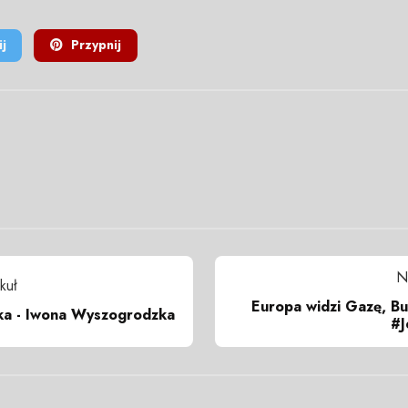
j
Przypnij
N
kuł
Europa widzi Gazę, B
ska - Iwona Wyszogrodzka
#J