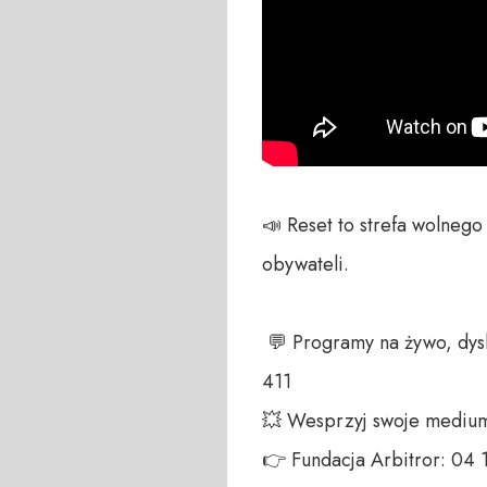
📣 Reset to strefa wolneg
obywateli. 

 💬 Programy na żywo, dyskusja na czacie, zawsze czekamy na Wasze głosy – telefon do studia +48 698 286 
411 

💥 Wesprzyj swoje medium!
👉 Fundacja Arbitror: 04