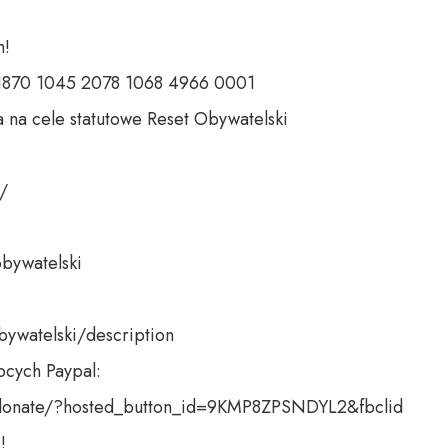
 

 1870 1045 2078 1068 4966 0001 

 na cele statutowe Reset Obywatelski 

 

bywatelski 

bywatelski/description

cych Paypal:

donate/?hosted_button_id=9KMP8ZPSNDYL2&fbclid

!