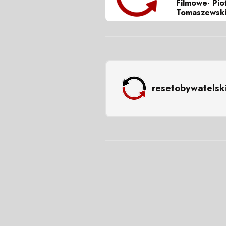
Filmowe- Pio
Tomaszewsk
resetobywatelsk