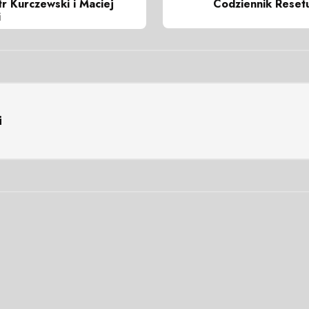
Codziennik Resetu
tr Kurczewski i Maciej
i
i