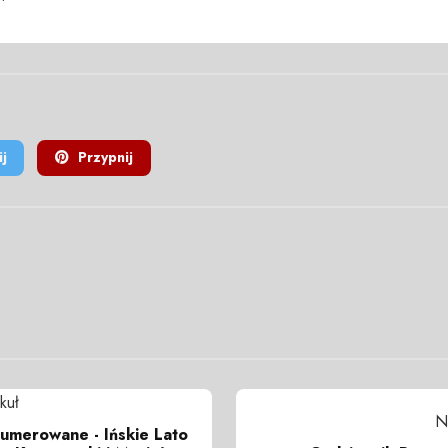
j
Przypnij
kuł
N
umerowane - Ińskie Lato