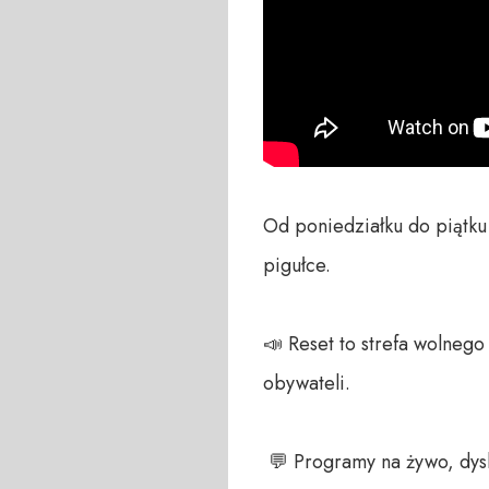
Od poniedziałku do piątku
pigułce.

📣 Reset to strefa wolneg
obywateli. 

 💬 Programy na żywo, dyskusja na czacie, zawsze czekamy na Wasze głosy – telefon do studia +48 698 286 