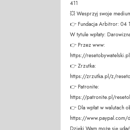
411 

💥 Wesprzyj swoje medium!
👉 Fundacja Arbitror: 04
W tytule wpłaty: Darowizna
👉 Przez www: 

https://resetobywatelski.pl/
👉 Zrzutka: 

https://zrzutka.pl/z/reseto
👉 Patronite: 

https://patronite.pl/reseto
👉 Dla wpłat w walutach ob
https://www.paypal.com/
Dzięki Wam może się udać