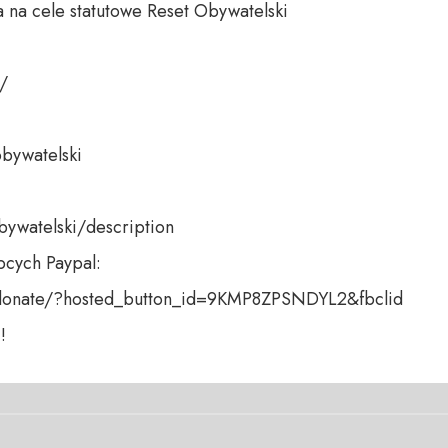
 na cele statutowe Reset Obywatelski 

 

bywatelski 

bywatelski/description

cych Paypal:

donate/?hosted_button_id=9KMP8ZPSNDYL2&fbclid

!