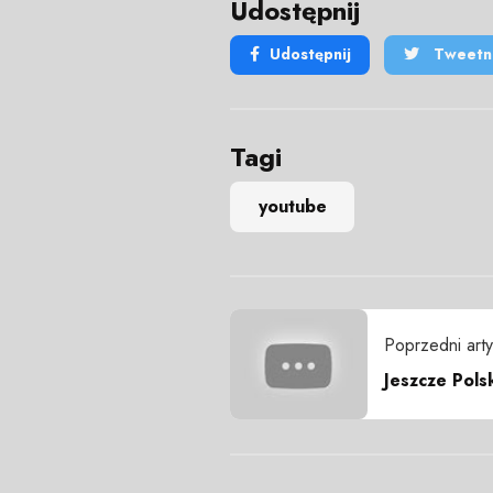
Udostępnij
Udostępnij
Tweetni
Tagi
youtube
Poprzedni arty
Jeszcze Pol