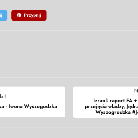
j
Przypnij
N
kuł
Izrael: raport FA 
ska - Iwona Wyszogodzka
przejęcia wladzy, Jędr
Wyszogrodzka #J