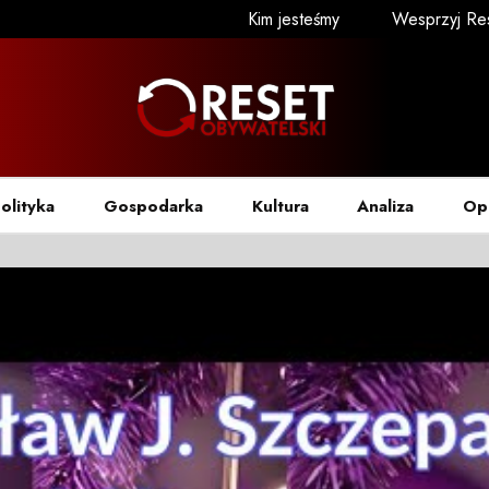
Kim jesteśmy
Wesprzyj Re
olityka
Gospodarka
Kultura
Analiza
Op