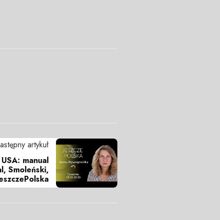
astępny artykuł
+ USA: manual
al, Smoleński,
eszczePolska