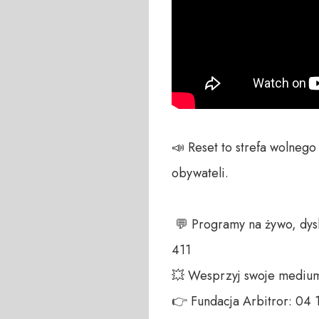
📣 Reset to strefa wolneg
obywateli. 

 💬 Programy na żywo, dyskusja na czacie, zawsze czekamy na Wasze głosy – telefon do studia +48 698 286 
411 

💥 Wesprzyj swoje medium!
👉 Fundacja Arbitror: 04