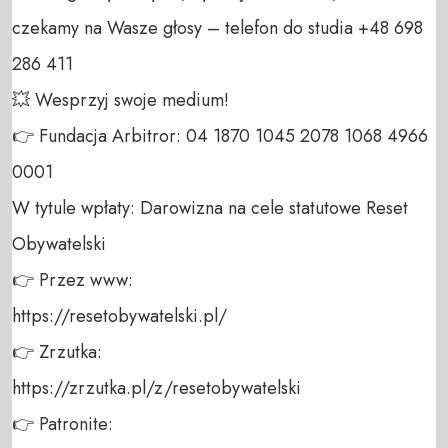
czekamy na Wasze głosy – telefon do studia +48 698 
286 411 

💥 Wesprzyj swoje medium! 

👉 Fundacja Arbitror: 04 1870 1045 2078 1068 4966 
0001 

W tytule wpłaty: Darowizna na cele statutowe Reset 
Obywatelski 

👉 Przez www: 

https://resetobywatelski.pl/ 

👉 Zrzutka: 

https://zrzutka.pl/z/resetobywatelski 

👉 Patronite: 
