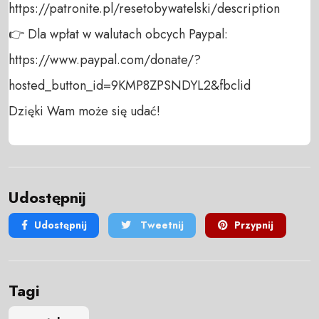
https://patronite.pl/resetobywatelski/description

👉 Dla wpłat w walutach obcych Paypal:

https://www.paypal.com/donate/?
hosted_button_id=9KMP8ZPSNDYL2&fbclid

Dzięki Wam może się udać!
Udostępnij
Udostępnij
Tweetnij
Przypnij
Tagi