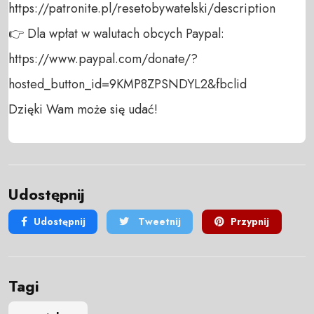
https://patronite.pl/resetobywatelski/description

👉 Dla wpłat w walutach obcych Paypal:

https://www.paypal.com/donate/?
hosted_button_id=9KMP8ZPSNDYL2&fbclid

Dzięki Wam może się udać!
Udostępnij
Udostępnij
Tweetnij
Przypnij
Tagi