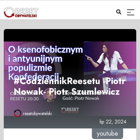
#CodziennikReesetu -Piotr
Nowak- Piotr Szumlewicz
resetobywatelski
lip 22, 2024
youtube