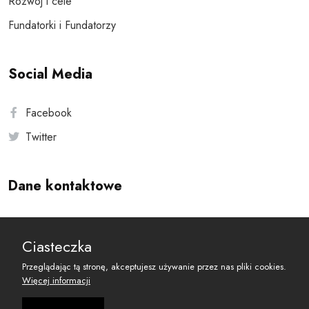
Rozwój i cele
Fundatorki i Fundatorzy
Social Media
Facebook
Twitter
Dane kontaktowe
Andersa 10, 00-201 Warszawa
Ciasteczka
reset@resetobywatelski.pl
Przeglądając tą stronę, akceptujesz używanie przez nas pliki cookies.
Więcej informacji