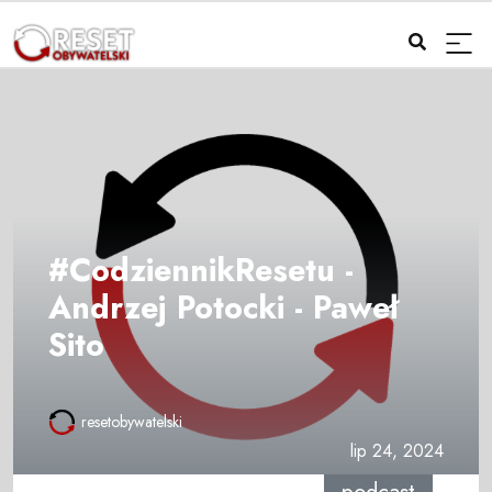
#CodziennikResetu -
Andrzej Potocki - Paweł
Sito
resetobywatelski
lip 24, 2024