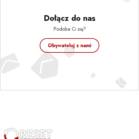
Dołącz do nas
Podoba Ci się?
Obywateluj z nami