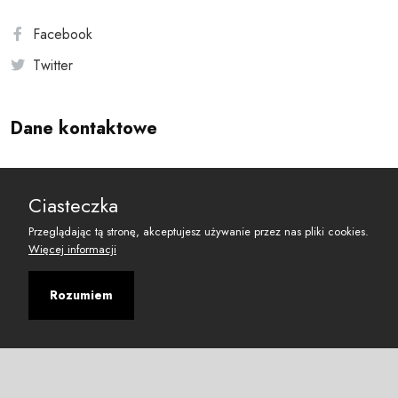
Facebook
Twitter
Dane kontaktowe
Andersa 10, 00-201 Warszawa
Ciasteczka
reset@resetobywatelski.pl
Przeglądając tą stronę, akceptujesz używanie przez nas pliki cookies.
Więcej informacji
Rozumiem
©
2026
Fundacja Arbitror
Developed with
by
Maciej
&
Łukasz