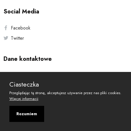
Social Media
Facebook
Twitter
Dane kontaktowe
Andersa 10, 00-201 Warszawa
Ciasteczka
reset@resetobywatelski.pl
Przeglądając tą stronę, akceptujesz używanie przez nas pliki cookies.
Więcej informacji
Rozumiem
©
2026
Fundacja Arbitror