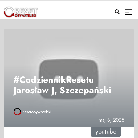
#CodziennikResetu
Jarosław J, Szczepański
resetobywatelski
maj 8, 2025
youtube