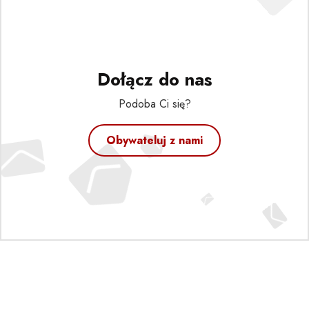
Dołącz do nas
Podoba Ci się?
Obywateluj z nami