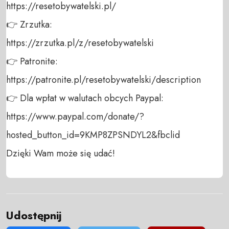
https://resetobywatelski.pl/ 

👉 Zrzutka: 

https://zrzutka.pl/z/resetobywatelski 

👉 Patronite: 

https://patronite.pl/resetobywatelski/description

👉 Dla wpłat w walutach obcych Paypal:

https://www.paypal.com/donate/?
hosted_button_id=9KMP8ZPSNDYL2&fbclid

Dzięki Wam może się udać!
Udostępnij