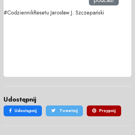
podcast
#CodziennikResetu Jarosław J. Szczepański
Udostępnij
Udostępnij
Tweetnij
Przypnij