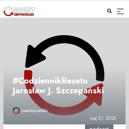
#CodziennikResetu
Jarosław J. Szczepański
resetobywatelski
maj 21, 2025