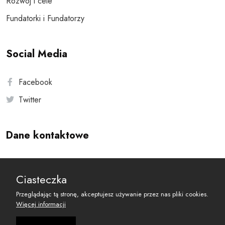
Rozwój i cele
Fundatorki i Fundatorzy
Social Media
Facebook
Twitter
Dane kontaktowe
Andersa 10, 00-201 Warszawa
Ciasteczka
reset@resetobywatelski.pl
Przeglądając tą stronę, akceptujesz używanie przez nas pliki cookies.
Więcej informacji