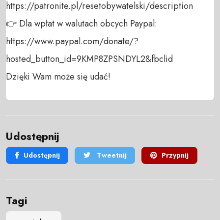
https://patronite.pl/resetobywatelski/description

👉 Dla wpłat w walutach obcych Paypal:

https://www.paypal.com/donate/?
hosted_button_id=9KMP8ZPSNDYL2&fbclid

Dzięki Wam może się udać!
Udostępnij
Udostępnij
Tweetnij
Przypnij
Tagi