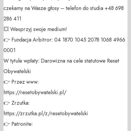
czekamy na Wasze głosy – telefon do studia +48 698 
286 411 

💥 Wesprzyj swoje medium! 

👉 Fundacja Arbitror: 04 1870 1045 2078 1068 4966 
0001 

W tytule wpłaty: Darowizna na cele statutowe Reset 
Obywatelski 

👉 Przez www: 

https://resetobywatelski.pl/ 

👉 Zrzutka: 

https://zrzutka.pl/z/resetobywatelski 

👉 Patronite: 
