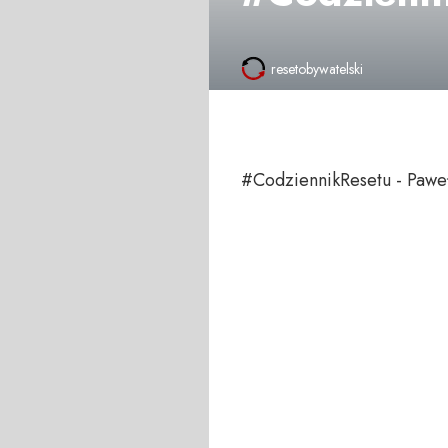
resetobywatelski
#CodziennikResetu - Paweł