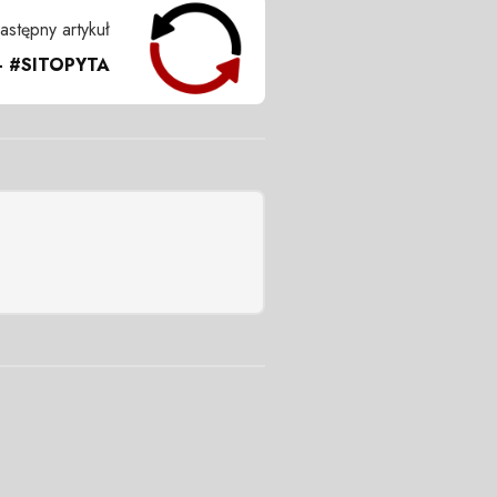
astępny artykuł
- #SITOPYTA