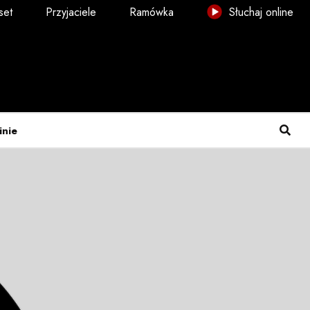
set
Przyjaciele
Ramówka
Słuchaj online
inie