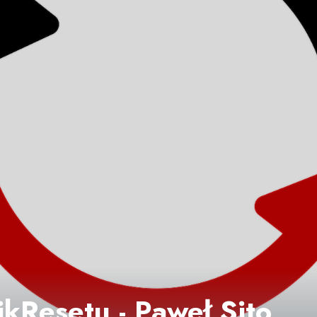
kResetu - Paweł Sito