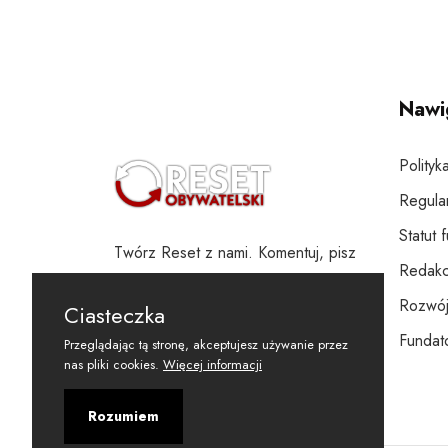
Nawi
Polityk
Regula
Statut 
Twórz Reset z nami. Komentuj, pisz
Redakc
i wspieraj
Rozwój
Ciasteczka
Fundato
Przeglądając tą stronę, akceptujesz używanie przez
nas pliki cookies.
Więcej informacji
Rozumiem