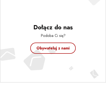
Dołącz do nas
Podoba Ci się?
Obywateluj z nami