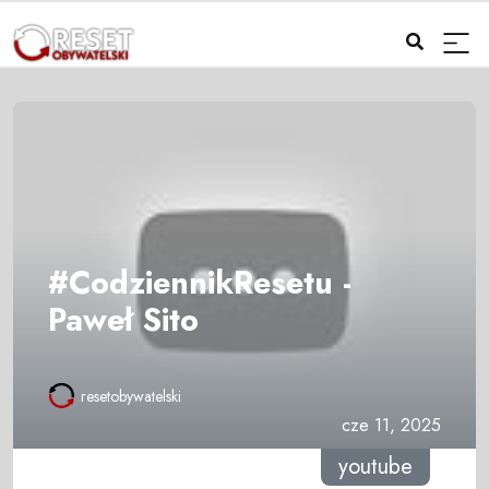
#CodziennikResetu -
Paweł Sito
resetobywatelski
cze 11, 2025
youtube