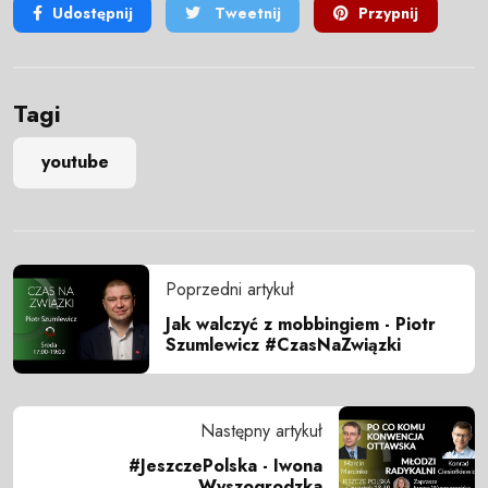
Udostępnij
Tweetnij
Przypnij
Tagi
youtube
Poprzedni artykuł
Jak walczyć z mobbingiem - Piotr
Szumlewicz #CzasNaZwiązki
Następny artykuł
#JeszczePolska - Iwona
Wyszogrodzka