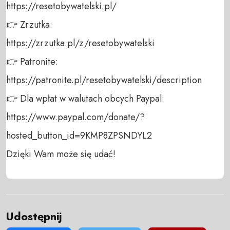
https://resetobywatelski.pl/ 

👉 Zrzutka: 

https://zrzutka.pl/z/resetobywatelski 

👉 Patronite: 

https://patronite.pl/resetobywatelski/description

👉 Dla wpłat w walutach obcych Paypal:

https://www.paypal.com/donate/?
hosted_button_id=9KMP8ZPSNDYL2

Dzięki Wam może się udać!
Udostępnij