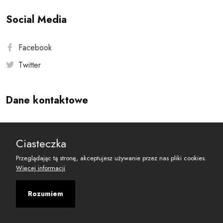
Social Media
Facebook
Twitter
Dane kontaktowe
Andersa 10, 00-201 Warszawa
Ciasteczka
reset@resetobywatelski.pl
Przeglądając tą stronę, akceptujesz używanie przez nas pliki cookies.
Więcej informacji
Rozumiem
©
2026
Fundacja Arbitror