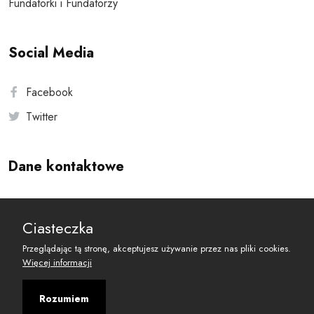
Fundatorki i Fundatorzy
Social Media
Facebook
Twitter
Dane kontaktowe
Andersa 10, 00-201 Warszawa
Ciasteczka
reset@resetobywatelski.pl
Przeglądając tą stronę, akceptujesz używanie przez nas pliki cookies.
Więcej informacji
Rozumiem