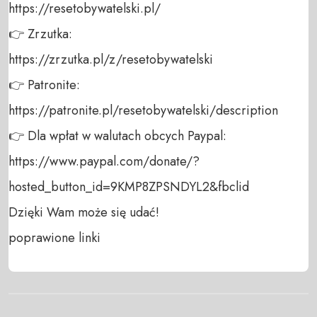
https://resetobywatelski.pl/ 

👉 Zrzutka: 

https://zrzutka.pl/z/resetobywatelski 

👉 Patronite: 

https://patronite.pl/resetobywatelski/description

👉 Dla wpłat w walutach obcych Paypal:

https://www.paypal.com/donate/?
hosted_button_id=9KMP8ZPSNDYL2&fbclid

Dzięki Wam może się udać! 

poprawione linki