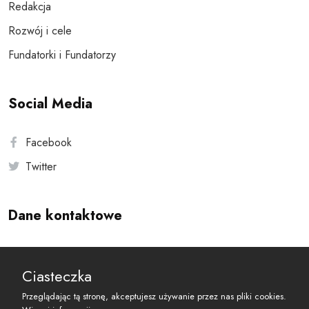
Redakcja
Rozwój i cele
Fundatorki i Fundatorzy
Social Media
Facebook
Twitter
Dane kontaktowe
Andersa 10, 00-201 Warszawa
Ciasteczka
reset@resetobywatelski.pl
Przeglądając tą stronę, akceptujesz używanie przez nas pliki cookies.