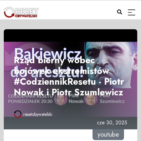
Rząd bierny wobec
bojówek ekstremistów
#CodziennikResetu - Piotr
Nowak i Piotr Szumlewicz
resetobywatelski
cze 30, 2025
youtube