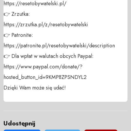
https://resetobywatelski.pl/ 

👉 Zrzutka: 

https://zrzutka.pl/z/resetobywatelski 

👉 Patronite: 

https://patronite.pl/resetobywatelski/description

👉 Dla wpłat w walutach obcych Paypal:

https://www.paypal.com/donate/?
hosted_button_id=9KMP8ZPSNDYL2

Dzięki Wam może się udać!
Udostępnij