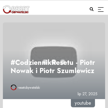
#CodziennikResetu - Piotr
Nowak i Piotr Szumlewicz
resetobywatelski
lip 27, 2025
youtube