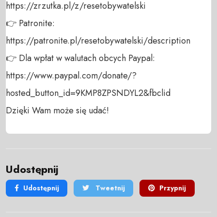
https://zrzutka.pl/z/resetobywatelski 

👉 Patronite: 

https://patronite.pl/resetobywatelski/description

👉 Dla wpłat w walutach obcych Paypal:

https://www.paypal.com/donate/?
hosted_button_id=9KMP8ZPSNDYL2&fbclid

Dzięki Wam może się udać!
Udostępnij
Udostępnij
Tweetnij
Przypnij